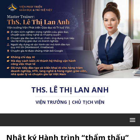
THS. LÊ THỊ LAN ANH
VIỆN TRƯỞNG | CHỦ TỊCH VIỆN
Nhật ký Hành trình “thẩm thấu”