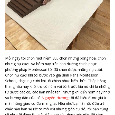
Mỗi ngày tôi chọn một niềm vui, chọn những bông hoa, chọn
những nụ cười. Và hôm nay trên con đường chinh phục
phương pháp Montessori tôi đã chọn được những nụ cười.
Chọn nụ cười khi tôi bước vào gia đình Paris Montessori
School, chọn nụ cười khi tôi chinh phục kiến thức. Tháp hồng,
thang nâu hay khối trụ có núm với tôi trước kia nó chỉ là những
từ được các cô, các bạn nhắc tên. Nhưng khi đến hôm nay nhờ
sự hướng dẫn của cô
Nguyễn Hương
tôi đã hiểu được giá trị
mà những giáo cụ đó mang lại. Nếu như bạn là một đứa trẻ
chắc hẳn bạn sẽ rất tò mò với những giáo cụ đó, rồi bạn cũng
sẽ như tôi dùng thị giác để quan sát, dùng xúc giác để cảm