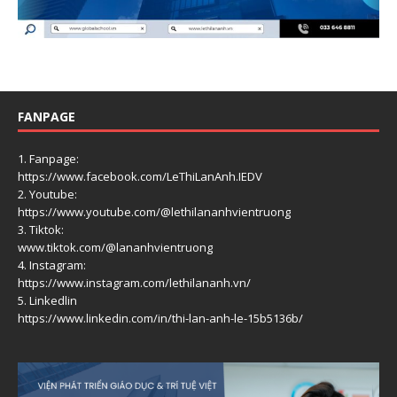
FANPAGE
1. Fanpage:
https://www.facebook.com/LeThiLanAnh.IEDV
2. Youtube:
https://www.youtube.com/@lethilananhvientruong
3. Tiktok:
www.tiktok.com/@lananhvientruong
4. Instagram:
https://www.instagram.com/lethilananh.vn/
5. Linkedlin
https://www.linkedin.com/in/thi-lan-anh-le-15b5136b/