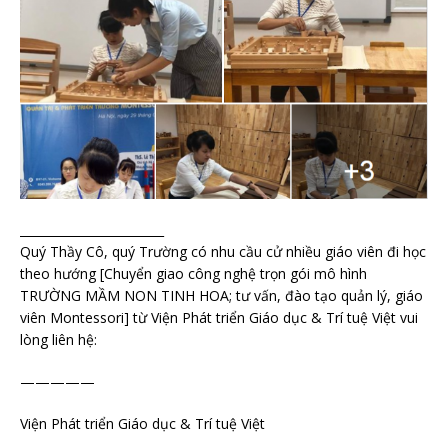
_­­­­­­­­­­­­­­­­­­­­­­­­­­­­­­­­­­­­­­­­­­­­­­­­­­____________­­­­­­­­­­­­­­­­­­­­­­­­­­­­­­­­­­­­­­­­­­­­­­­­­­___________
Quý Thầy Cô, quý Trường có nhu cầu cử nhiều giáo viên đi học
theo hướng [Chuyển giao công nghệ trọn gói mô hình
TRƯỜNG MẦM NON TINH HOA; tư vấn, đào tạo quản lý, giáo
viên Montessori] từ Viện Phát triển Giáo dục & Trí tuệ Việt vui
lòng liên hệ:
—————
Viện Phát triển Giáo dục & Trí tuệ Việt