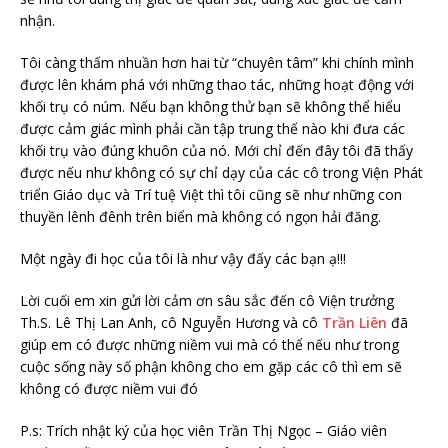
nhận.
Tôi càng thấm nhuần hơn hai từ “chuyên tâm” khi chính mình
được lên khám phá với những thao tác, những hoạt động với
khối trụ có núm. Nếu bạn không thử bạn sẽ không thể hiểu
được cảm giác mình phải cần tập trung thế nào khi đưa các
khối trụ vào đúng khuôn của nó. Mới chỉ đến đây tôi đã thấy
được nếu như không có sự chỉ dạy của các cô trong Viện Phát
triển Giáo dục và Trí tuệ Việt thì tôi cũng sẽ như những con
thuyền lênh đênh trên biển mà không có ngọn hải đăng.
Một ngày đi học của tôi là như vậy đấy các bạn ạ!!!
Lời cuối em xin gửi lời cảm ơn sâu sắc đến cô Viện trưởng
Th.S. Lê Thị Lan Anh, cô Nguyễn Hương và cô
Trần Liên
đã
giúp em có được những niềm vui mà có thể nếu như trong
cuộc sống này số phận không cho em gặp các cô thì em sẽ
không có được niềm vui đó
P.s: Trích nhật ký của học viên Trần Thị Ngọc – Giáo viên