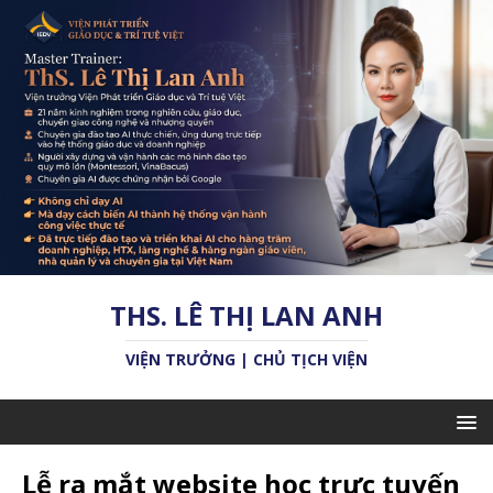
THS. LÊ THỊ LAN ANH
VIỆN TRƯỞNG | CHỦ TỊCH VIỆN
Lễ ra mắt website học trực tuyến