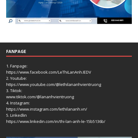
FANPAGE
1. Fanpage:
https://www.facebook.com/LeThiLanAnh.IEDV
2. Youtube:
https://www.youtube.com/@lethilananhvientruong
3. Tiktok:
www.tiktok.com/@lananhvientruong
4. Instagram:
https://www.instagram.com/lethilananh.vn/
5. Linkedlin
https://www.linkedin.com/in/thi-lan-anh-le-15b5136b/