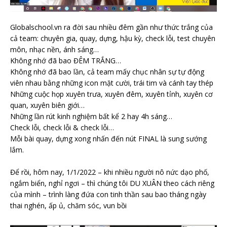
Globalschool.vn ra đời sau nhiều đêm gần như thức trắng của
cả team: chuyên gia, quay, dựng, hậu kỳ, check lỗi, test chuyên
môn, nhạc nền, ánh sáng…
Không nhớ đã bao ĐÊM TRẮNG…
Không nhớ đã bao lần, cả team mấy chục nhân sự tự động
viên nhau bằng những icon mặt cười, trái tim
và cánh tay thép
Những cuộc họp xuyên trưa, xuyên đêm, xuyên tỉnh, xuyên cơ
quan, xuyên biên giới…
Những lần rút kinh nghiệm bất kể 2 hay 4h sáng…
Check lỗi, check lỗi & check lỗi…
Mỗi bài quay, dựng xong nhấn đến nút FINAL là sung sướng
lắm.
Để rồi, hôm nay, 1/1/2022 – khi nhiều người nô nức dạo phố,
ngắm biển, nghỉ ngơi – thì chúng tôi DU XUÂN theo cách riêng
của mình – trình làng đứa con tinh thần sau bao tháng ngày
thai nghén, ấp ủ, chăm sóc, vun bồi