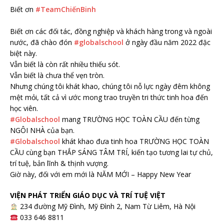
Biết ơn
#TeamChiếnBinh
Biết ơn các đối tác, đồng nghiệp và khách hàng trong và ngoài
nước, đã chào đón
#globalschool
ở ngày đầu năm 2022 đặc
biệt này.
Vẫn biết là còn rất nhiều thiếu sót.
Vẫn biết là chưa thể vẹn tròn.
Nhưng chúng tôi khát khao, chúng tôi nỗ lực ngày đêm không
mệt mỏi, tất cả vì ước mong trao truyền tri thức tinh hoa đến
học viên.
#Globalschool
mang TRƯỜNG HỌC TOÀN CẦU đến từng
NGÔI NHÀ của bạn.
#Globalschool
khát khao đưa tinh hoa TRƯỜNG HỌC TOÀN
CẦU cùng bạn THẮP SÁNG TÂM TRÍ, kiến tạo tương lai tự chủ,
trí tuệ, bản lĩnh & thịnh vượng.
Giờ này, đối với em mới là NĂM MỚI – Happy New Year
VIỆN PHÁT TRIỂN GIÁO DỤC VÀ TRÍ TUỆ VIỆT
234 đường Mỹ Đình, Mỹ Đình 2, Nam Từ Liêm, Hà Nội
033 646 8811