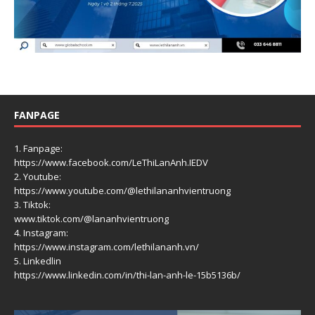
FANPAGE
1. Fanpage:
https://www.facebook.com/LeThiLanAnh.IEDV
2. Youtube:
https://www.youtube.com/@lethilananhvientruong
3. Tiktok:
www.tiktok.com/@lananhvientruong
4. Instagram:
https://www.instagram.com/lethilananh.vn/
5. Linkedlin
https://www.linkedin.com/in/thi-lan-anh-le-15b5136b/