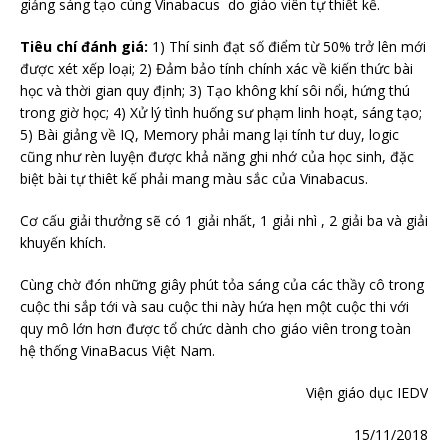
giảng sáng tạo cùng Vinabacus do giáo viên tự thiết kế.
Tiêu chí đánh giá:
1) Thí sinh đạt số điểm từ 50% trở lên mới
được xét xếp loại; 2) Đảm bảo tính chính xác về kiến thức bài
học và thời gian quy định; 3) Tạo không khí sôi nổi, hứng thú
trong giờ học; 4) Xử lý tình huống sư phạm linh hoạt, sáng tạo;
5) Bài giảng về IQ, Memory phải mang lại tính tư duy, logic
cũng như rèn luyện được khả năng ghi nhớ của học sinh, đặc
biệt bài tự thiêt kế phải mang màu sắc của Vinabacus.
Cơ cấu giải thưởng sẽ có 1 giải nhất, 1 giải nhì , 2 giải ba và giải
khuyến khích.
Cùng chờ đón những giây phút tỏa sáng của các thầy cô trong
cuộc thi sắp tới và sau cuộc thi này hứa hẹn một cuộc thi với
quy mô lớn hơn được tổ chức dành cho giáo viên trong toàn
hệ thống VinaBacus Việt Nam.
Viện giáo dục IEDV
15/11/2018