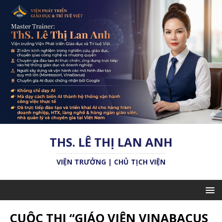
THS. LÊ THỊ LAN ANH
VIỆN TRƯỞNG | CHỦ TỊCH VIỆN
CUỘC THI “GIÁO VIÊN VINABACUS