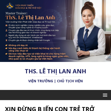
THS. LÊ THỊ LAN ANH
VIỆN TRƯỞNG | CHỦ TỊCH VIỆN
XIN ĐỪNG B IẾN CON TRẺ TRỞ