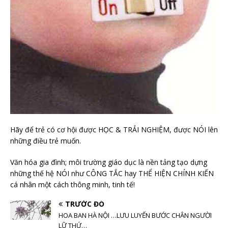
Hãy để trẻ có cơ hội được HỌC & TRẢI NGHIỆM, được NÓI lên
những điều trẻ muốn.
Văn hóa gia đình; môi trường giáo dục là nền tảng tạo dựng
những thế hệ NÓI như CÔNG TẮC hay THỂ HIỆN CHÍNH KIẾN
cá nhân một cách thông minh, tinh tế!
TRƯỚC ĐÓ
HOA BAN HÀ NỘI …LƯU LUYẾN BƯỚC CHÂN NGƯỜI
LỮ THỨ…