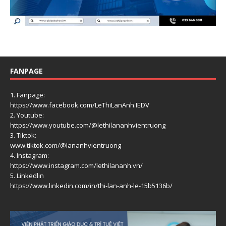
FANPAGE
1. Fanpage:
https://www.facebook.com/LeThiLanAnh.IEDV
2. Youtube:
https://www.youtube.com/@lethilananhvientruong
3. Tiktok:
www.tiktok.com/@lananhvientruong
4. Instagram:
https://www.instagram.com/lethilananh.vn/
5. Linkedlin
https://www.linkedin.com/in/thi-lan-anh-le-15b5136b/