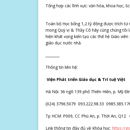
Tổng hợp các lĩnh vực: văn hóa, khoa học, lịch
Toàn bộ Học bổng 1,2 tỷ đồng được trích từ Qu
mong Quý vị & Thầy Cô hãy cùng chúng tôi la
hiện khát vọng kiến tạo các thế hệ Giáo viê
giáo dục nước nhà.
________
Thông tin liên hệ:
Viện Phát triển Giáo dục & Trí tuệ Việt
Hà Nội: 36 ngõ 139 phố Thiên Hiền, p. Mỹ Đ
(024) 3796.5079
093.222.98.33
0985.385.17
Tp HCM: P009, CC Phú An, p. Thới An, Q12
Link thông tin đầy đủ về Khóa học:
https://g