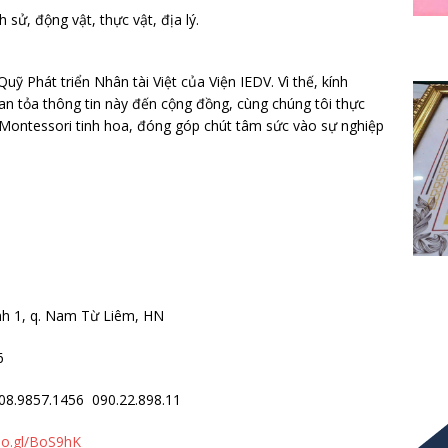
 sử, động vật, thực vật, địa lý.
ỹ Phát triển Nhân tài Việt của Viện IEDV. Vì thế, kính
n tỏa thông tin này đến cộng đồng, cùng chúng tôi thực
n Montessori tinh hoa, đóng góp chút tâm sức vào sự nghiệp
ình 1, q. Nam Từ Liêm, HN
6
08.9857.1456
090.22.898.11
oo.gl/BoS9hK