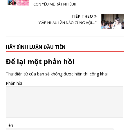
CON YÊU MẸ RẤT NHIỀU!!!
TIẾP THEO
‘GẶP NHAU LẦN NÀO CŨNG VỘI…”
HÃY BÌNH LUẬN ĐẦU TIÊN
Để lại một phản hồi
Thư điện tử của bạn sẽ không được hiện thị công khai.
Phản hồi
Tên