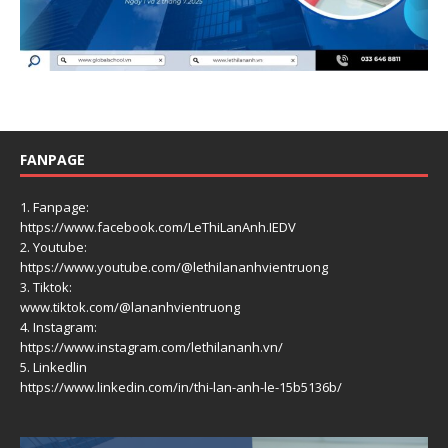
FANPAGE
1. Fanpage:
https://www.facebook.com/LeThiLanAnh.IEDV
2. Youtube:
https://www.youtube.com/@lethilananhvientruong
3. Tiktok:
www.tiktok.com/@lananhvientruong
4. Instagram:
https://www.instagram.com/lethilananh.vn/
5. Linkedlin
https://www.linkedin.com/in/thi-lan-anh-le-15b5136b/