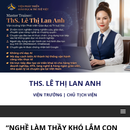
THS. LÊ THỊ LAN ANH
VIỆN TRƯỞNG | CHỦ TỊCH VIỆN
“NGHỀ LÀM THẦY KHÓ LẮM CON