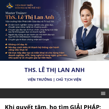
THS. LÊ THỊ LAN ANH
VIỆN TRƯỞNG | CHỦ TỊCH VIỆN
Khi quyết tâm, họ tìm GIẢI PHÁP;