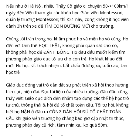
Nếu như ở Hà Nội, nhiều Thầy Cô giáo di chuyển 50->100km/1
ngày đến Viện tham gia các khóa học Giáo viên Montessori,
quản lý trường Montessori; thì K21 này, cũng không ít học viên
dành 3h trên xe để TÌM CON ĐƯỜNG MỚI cho trường.
Chúng tôi trân trọng họ, khâm phục họ và mến họ vô cùng. Họ
đến với tâm thế HỌC THẬT, không phải quan sát cho có,
không phải học để ĐÁNH BÓNG. Họ đau đáu muốn kiếm tìm
phương pháp giáo dục tối ưu cho con trẻ. Họ khát khao đổi
mới. Họ học rất trách nhiệm, bất chấp đường xa, tuổi cao, tan
học trễ.
Giáo dục đóng vai trò dẫn dắt sự phát triển xã hội theo hướng
tích cực, hiện đại. Đọc tài liệu của nhiều trường, đâu đâu cũng
thấy viết: Giáo dục đích đến nhắm tạo dựng các thế hệ học trò
tự chủ, thông thái & hội đủ tố chất toàn cầu. Tôi tự hỏi, không
biết họ NẶN ở đâu ra CÔNG DÂN HỘI ĐỦ TỐ CHẤT TOÀN
CẦU khi giáo viên trường họ chẳng bao giờ cập nhật tri thức,
phương pháp dạy cũ rích, tầm nhìn xa…ko quá 50m.