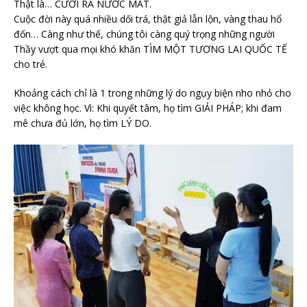
Thật là… CƯỜI RA NƯỚC MẮT.
Cuộc đời này quá nhiều dối trá, thật giả lẫn lộn, vàng thau hổ
đốn… Càng như thế, chúng tôi càng quý trọng những người
Thầy vượt qua mọi khó khăn TÌM MỘT TƯƠNG LAI QUỐC TẾ
cho trẻ.
Khoảng cách chỉ là 1 trong những lý do ngụy biện nho nhỏ cho
việc không học. Vì: Khi quyết tâm, họ tìm GIẢI PHÁP; khi đam
mê chưa đủ lớn, họ tìm LÝ DO.