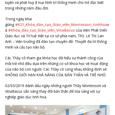
luyện và phát huy 8 loại hình trí thông minh cho trẻ đặc biệt
trong những năm đầu đời.
Trong ngày khai
giảng
#
K21_Khóa_đào_tạo_Giáo_viên_Montessori_tinhhoa
v
à
#
Khóa_đào_tạo_Giáo_viên_VinaBacus
của Viện Phát triển
Giáo dục và Trí tuệ Việt tại cơ sở phía nam, ThS. Lê Thị Lan
Anh – Viện trưởng đã đào tạo chuyên đề: Thuyết đa trí thông
minh và cấu tạo não bộ.
Các Thầy cô tham gia khóa học đã hiểu sự thành công của
mỗi trẻ nhỏ đều dựa trên những cơ sở khoa học về hoạt động
của não bộ con người. Các Thầy cô cùng nhau khẳng định sẽ:
KHÔNG GIỚI HẠN KHẢ NĂNG CỦA BẢN THÂN VÀ TRẺ NHỎ.
02/03/2019 đánh dấu ngày những người Thầy Montessori và
VinaBacus sẵn sàng thay đổi bản thân để tỏa sáng với sự
nghiệp giáo dục tinh hoa.