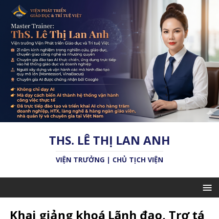
THS. LÊ THỊ LAN ANH
VIỆN TRƯỞNG | CHỦ TỊCH VIỆN
Khai giảng khoá Lãnh đạo, Trợ tá