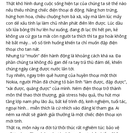
Thật khó hình dung cuộc sống hiện tại của chúng ta sẽ thế nào
nếu thiếu những chiếc điện thoại di động. Nâng hơn trứng,
hứng hơn hoa, chiều chuộng hơn bà xã, vậy mà lắm lúc mấy
con dế xấu tính lại làm chủ nhân phát điên lên được. Lúc dầu
sôi lửa bỏng thì hư lên hư xuống, đang đi lạc thì hết pin, kẻ
không ưa cứ gọi ta mãi còn người ta thích thì ta gọi hoài không
hề bắt máy… vô số tình huống khiến ta chỉ muốn đập điện
thoại cho tan nát.
Nhưng từ “muốn” đến hành động là khoảng cách khá xa. Đa
phần chúng ta không đủ gan để ra tay trả thù đám dế, khiến
chúng ngày càng được nước lấn tới.
Tuy nhiên, ngay trên quê hương của huyền thoại một thời
Nokia, người Phần đã chứng tỏ bản lĩnh “làm được, đập được”,
“xài được, quăng được” của mình. Ném điện thoại trở thành
môn thể thao thời thượng, giải stress hiệu quả, thu hút mọi
tầng lớp nam phụ lão ấu, bất kể trình độ, kinh nghiệm, tuổi tác,
ngoại hình… miễn thích là cứ nhích vào đăng kí tham gia. Ai
ném xa nhất sẽ giành giải thưởng là một chiếc điện thoại xịn
mới tinh.
Thật ra, môn này ra đời từ thôi thúc rất nghiêm túc: bảo vệ