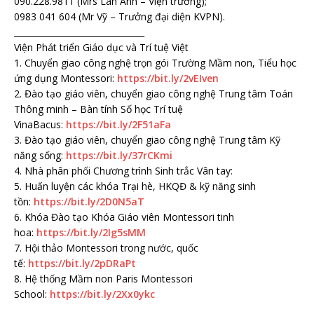
090.228.9811 (Mrs Lan Anh – Viện trưởng);
0983 041 604 (Mr Vỹ – Trưởng đại diện KVPN).
_______________________________
Viện Phát triển Giáo dục và Trí tuệ Việt
1. Chuyển giao công nghệ trọn gói Trường Mầm non, Tiểu học
ứng dụng Montessori:
https://bit.ly/2vEIven
2. Đào tạo giáo viên, chuyển giao công nghệ Trung tâm Toán
Thông minh – Bàn tính Số học Trí tuệ
VinaBacus:
https://bit.ly/2F51aFa
3. Đào tạo giáo viên, chuyển giao công nghệ Trung tâm Kỹ
năng sống:
https://bit.ly/37rCKmi
4. Nhà phân phối Chương trình Sinh trắc Vân tay:
5. Huấn luyện các khóa Trại hè, HKQĐ & kỹ năng sinh
tồn:
https://bit.ly/2D0N5aT
6. Khóa Đào tạo Khóa Giáo viên Montessori tinh
hoa:
https://bit.ly/2Ig5sMM
7. Hội thảo Montessori trong nước, quốc
tế:
https://bit.ly/2pDRaPt
8. Hệ thống Mầm non Paris Montessori
School:
https://bit.ly/2Xx0ykc
_______________________________