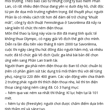
môi trường. Theo báo cáo từ những công ty bảo hiểm Phần
Lan, có rất nhiều điện thoại đang yên vị dưới đáy hồ, chất độc
từ pin đe dọa môi trường nghiêm trọng. Để thuyết phục người
Phần là có nhiều cách tốt hơn để đám dế trở chứng “khuất
mắt”, công ty dịch thuật Fennolingua ở Savonlinna đã nẩy ra
sáng kiến tổ chức thi ném điện thoại.
Môn thể thao lạ lùng này vừa ra đời đã mang tính quốc tế
không thua Olympic, có ngay giải Vô địch thế giới cho mình.
Diễn ra lần đầu tiên vào tháng 8 năm 2000 tại Savonlinna,
cuộc thi ngày càng thu hút đông đảo người hâm mộ, và nhiều
nước đã tổ chức giải Vô địch Quốc gia khá bài bản để chọn
ứng viên sang Phần Lan tranh tài.
Người tham gia phải ném điện thoại do Ban tổ chức chuẩn bị
(nên có phần giảm sút tác dụng trả mối thâm thù với dế từng
yêu), nặng từ 220 đến 400 gram. Các vận động viên chia thành
2 trường phái: người thì thích điện thoại nhẹ, kẻ thì tin điện
thoại càng nặng ném càng đã. Có 3 hạng mục:
– Ném qua vai: ném xa nhất thì thắng. Kỉ lục hiện tại là 101
mét.
– Ném tự do (freestyle): người chơi được chấm điểm dựa trên
tính thẩm mĩ và sáng tạo.