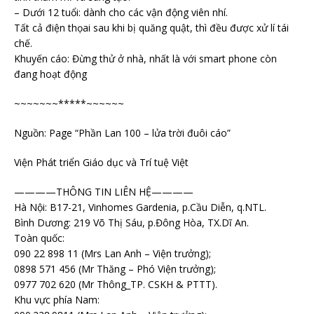
– Dưới 12 tuổi: dành cho các vận động viên nhí.
Tất cả điện thọai sau khi bị quăng quật, thì đều được xử lí tái
chế.
Khuyến cáo: Đừng thử ở nhà, nhất là với smart phone còn
đang hoạt động
~~~~~~~*****~~~~~~
Nguồn: Page “Phần Lan 100 – lửa trời đuôi cáo”
Viện Phát triển Giáo dục và Trí tuệ Việt
————THÔNG TIN LIÊN HỆ————
Hà Nội: B17-21, Vinhomes Gardenia, p.Cầu Diễn, q.NTL.
Bình Dương: 219 Võ Thị Sáu, p.Đông Hòa, TX.Dĩ An.
Toàn quốc:
090 22 898 11 (Mrs Lan Anh – Viện trưởng);
0898 571 456 (Mr Thăng – Phó Viện trưởng);
0977 702 620 (Mr Thông_TP. CSKH & PTTT).
Khu vực phía Nam: