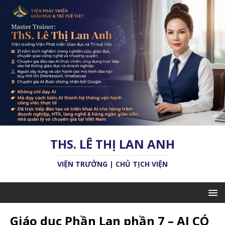
THS. LÊ THỊ LAN ANH
VIỆN TRƯỞNG | CHỦ TỊCH VIỆN
Giáo dục Phần Lan phần 7 – AI CÓ