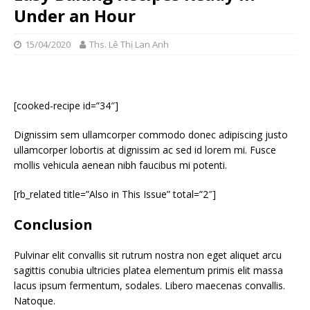
Under an Hour
15/04/2020
Ths. Lê Thị Lan Anh
[cooked-recipe id=”34″]
Dignissim sem ullamcorper commodo donec adipiscing justo
ullamcorper lobortis at dignissim ac sed id lorem mi. Fusce
mollis vehicula aenean nibh faucibus mi potenti.
[rb_related title=”Also in This Issue” total=”2″]
Conclusion
Pulvinar elit convallis sit rutrum nostra non eget aliquet arcu
sagittis conubia ultricies platea elementum primis elit massa
lacus ipsum fermentum, sodales. Libero maecenas convallis.
Natoque.