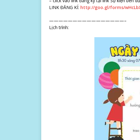
– click vào link đăng ký tại link Sự kiện bên
LINK ĐĂNG KÍ:
http://goo.gl/forms/wHcL
————————————————–
Lịch trình: