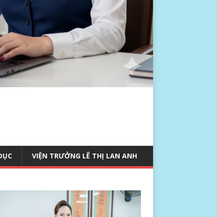
 DỤC
VIỆN TRƯỞNG LÊ THỊ LAN ANH