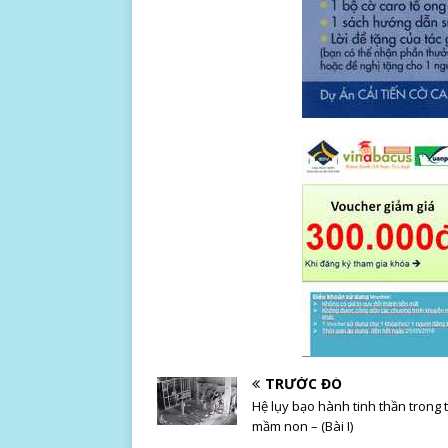
TRƯỚC ĐÓ
Hệ lụy bạo hành tinh thần trong
mầm non – (Bài I)