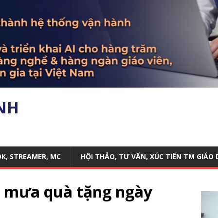
ANH
OK, STREAMER, MC
HỘI THẢO, TƯ VẤN, XÚC TIẾN TM GIÁO
Zô mưa quà tặng ngày