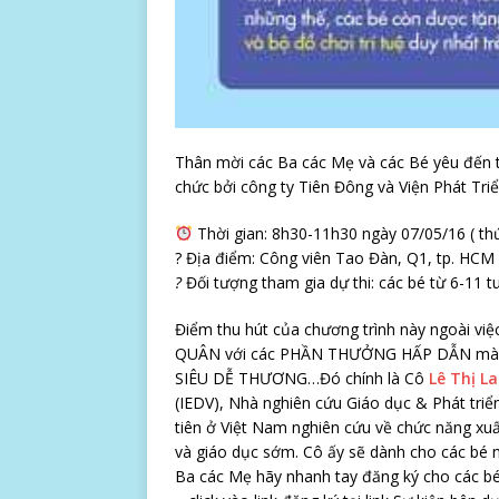
Thân mời các Ba các Mẹ và các Bé yêu đến 
chức bởi công ty Tiên Đông và Viện Phát Tri
ể
Thời gian: 8h30-11h30 ngày 07/05/16 ( th
? Địa điểm: Công viên Tao Đàn, Q1, tp. HCM
?
Đối tượng tham gia dự thi: các bé từ 6-11 t
Điểm thu hút của chương trình này ngoài vi
QUÂN với các PHẦN THƯỞNG HẤP DẪN mà c
SIÊU DỄ THƯƠNG…Đó chính là Cô
Lê Thị L
(IEDV), Nhà nghiên cứu Giáo dục & Phát triể
tiên ở Việt Nam nghiên cứu về chức năng xu
và giáo dục sớm. Cô ấy sẽ dành cho các bé nh
Ba các Mẹ hãy nhanh tay đăng ký cho các bé