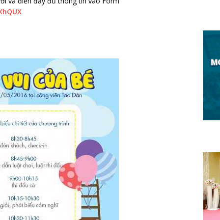
 dưới và điền đầy đủ thông tin vào Form
bXhQUX