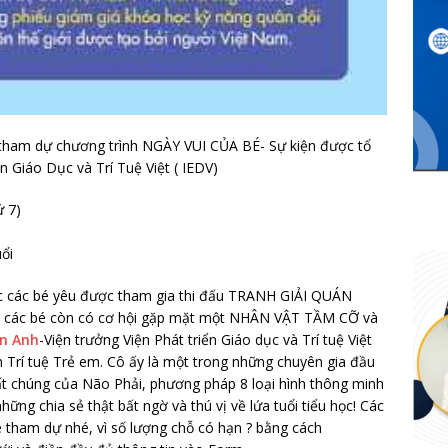
tham dự chương trình NGÀY VUI CỦA BÉ- Sự kiện được tổ
n Giáo Dục và Trí Tuệ Việt ( IEDV)
ứ 7)
uổi
ệc các bé yêu được tham gia thi đấu TRANH GIẢI QUÁN
ác bé còn có cơ hội gặp mặt một NHÂN VẬT TẦM CỠ và
an Anh
-Viện trưởng Viện Phát triển Giáo dục và Trí tuệ Việt
n Trí tuệ Trẻ em. Cô ấy là một trong những chuyên gia đầu
ất chúng của Não Phải, phương pháp 8 loại hình thông minh
ững chia sẻ thật bất ngờ và thú vị về lứa tuổi tiểu học! Các
 tham dự nhé, vì số lượng chỗ có hạn ? bằng cách