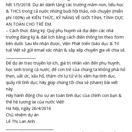
hết 1/5/2018. Dự án dành tặng các trường mầm non, tiểu học
& THCS trong cả nước những buổi hội thảo, nói chuyện (miễn
phí 100%) về KIẾN THỨC, KỸ NĂNG VỀ GIỚI TÍNH, TÌNH DỤC
AN TOÀN CHO TRẺ EM.
– Cách thức đăng ký: Quý phụ huynh và đại diện các nhà
trường đăng ký & đặt lịch bằng cách điền thông tin theo form
bên dưới. Sau khi nhận được, Viện Phát triển Giáo dục & Trí
tuệ Việt sẽ gửi email xác nhận & sắp xếp chuyên gia về chia sẻ.
_________________
Để dự án trao truyền lợi ích, giá trị nhân văn đến phụ huynh,
học sinh trong cả nước; để con trẻ của chúng ta không phải hổ
thẹn, uất ức, xấu hổ, thậm chí tự tử vì bị xâm hại tình dục,
quấy rối tình dục; hãy giúp chúng tôi chia sẻ (share) bài viết
này.
Hãy hành động cho sự an toàn tình dục của chính con bạn &
thế hệ tương lai của nước Việt!
Hà Nội, ngày 26/4/2016
Chủ nhiệm dự án
Lê Thị Lan Anh
___________________________