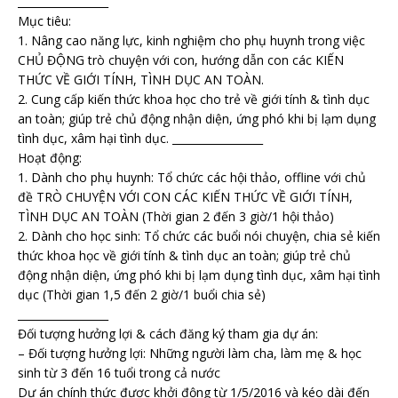
_________________
Mục tiêu:
1. Nâng cao năng lực, kinh nghiệm cho phụ huynh trong việc
CHỦ ĐỘNG trò chuyện với con, hướng dẫn con các KIẾN
THỨC VỀ GIỚI TÍNH, TÌNH DỤC AN TOÀN.
2. Cung cấp kiến thức khoa học cho trẻ về giới tính & tình dục
an toàn; giúp trẻ chủ động nhận diện, ứng phó khi bị lạm dụng
tình dục, xâm hại tình dục. _________________
Hoạt động:
1. Dành cho phụ huynh: Tổ chức các hội thảo, offline với chủ
đề TRÒ CHUYỆN VỚI CON CÁC KIẾN THỨC VỀ GIỚI TÍNH,
TÌNH DỤC AN TOÀN (Thời gian 2 đến 3 giờ/1 hội thảo)
2. Dành cho học sinh: Tổ chức các buổi nói chuyện, chia sẻ kiến
thức khoa học về giới tính & tình dục an toàn; giúp trẻ chủ
động nhận diện, ứng phó khi bị lạm dụng tình dục, xâm hại tình
dục (Thời gian 1,5 đến 2 giờ/1 buổi chia sẻ)
_________________
Đối tượng hưởng lợi & cách đăng ký tham gia dự án:
– Đối tượng hưởng lợi: Những người làm cha, làm mẹ & học
sinh từ 3 đến 16 tuổi trong cả nước
Dự án chính thức được khởi động từ 1/5/2016 và kéo dài đến