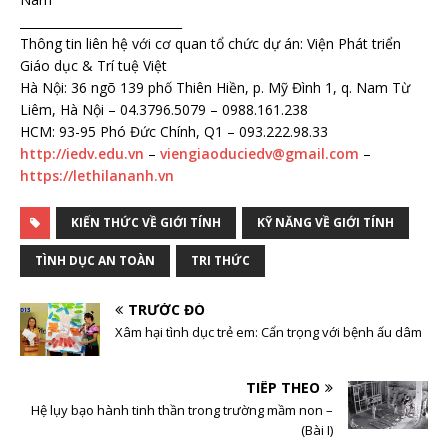
___________________________
Thông tin liên hệ với cơ quan tổ chức dự án: Viện Phát triển
Giáo dục & Trí tuệ Việt
Hà Nội: 36 ngõ 139 phố Thiên Hiền, p. Mỹ Đình 1, q. Nam Từ
Liêm, Hà Nội – 04.3796.5079 – 0988.161.238
HCM: 93-95 Phó Đức Chính, Q1 – 093.222.98.33
http://iedv.edu.vn
–
viengiaoduciedv@gmail.com
–
https://lethilananh.vn
KIẾN THỨC VỀ GIỚI TÍNH
KỸ NĂNG VỀ GIỚI TÍNH
TÌNH DỤC AN TOÀN
TRI THỨC
TRƯỚC ĐÓ
Xâm hại tình dục trẻ em: Cẩn trọng với bệnh ấu dâm
TIẾP THEO
Hệ lụy bạo hành tinh thần trong trường mầm non –
(Bài I)