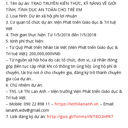
1. Tên dự án: TRAO TRUYỀN KIẾN THỨC, KỸ NĂNG VỀ GIỚI
TÍNH, TÌNH DỤC AN TOÀN CHO TRẺ EM
2. Loại hình: Dự án xã hội phi lợi nhuận
3. Cơ quan tổ chức dự án: Viện Phát triển Giáo dục & Trí tuệ
Việt
4. Thời gian thực hiện: Từ 1/5/2016 đến 1/5/2018
5. Kinh phí thực hiện:
– Từ Quỹ Phát triển Nhân tài Việt (Viện Phát triển Giáo dục &
Trí tuệ Việt): 200,000,000VNĐ
– Từ nguồn xã hội hóa do các tổ chức, đơn vị, cá nhân đóng
góp (liên tục cập nhật khi có thông tin ủng hộ): ủng hộ phí di
chuyển, tài trợ nơi ở cho chuyên gia, đăng ký trở thành chuyên
gia của dự án…
6. Chủ nhiệm dự án:
– ThS. Lê Thị Lan Anh – Viện trưởng Viện Phát triển Giáo dục &
Trí tuệ Việt.
– Mobile: 090 22 898 11 –
https://lethilananh.vn
– Email:
lananh.iedv@gmail.com
7. Link đăng ký dự án:
http://goo.gl/forms/rNTRO2nPR7