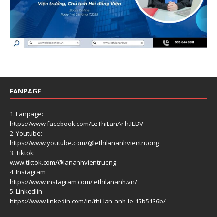
FANPAGE
1. Fanpage:
https://www.facebook.com/LeThiLanAnh.IEDV
2. Youtube:
https://www.youtube.com/@lethilananhvientruong
3. Tiktok:
www.tiktok.com/@lananhvientruong
4. Instagram:
https://www.instagram.com/lethilananh.vn/
5. Linkedlin
https://www.linkedin.com/in/thi-lan-anh-le-15b5136b/