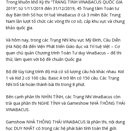
Trong khuôn khổ Kỳ thi “TRẠNG TÍNH VINABACUS QUỐC GIA
2019”; từ 1/11/2019 đến 31/12/2019, 45 Trung tâm Toán tư
duy Bàn tính Số học trí tuệ VinaBacus ở cả 3 miền Bắc Trung
Nam lần lượt tổ chức các vòng thi cơ sở, cấp khu vực và chung
khảo quốc gia.
Và hôm nay, trong các Trạng Nhí khu vực Mỹ Đình, Cầu Diễn
(Hà Nội) đã đến Viện Phát triển Giáo dục và Trí tuệ Việt – Cơ
quan chủ quản Chương trình Toán Tư duy VinaBacus – để thi
thử, làm quen với bộ đề chuẩn Quốc gia.
Bộ đề tùy từng trình độ mà có số lượng câu hỏi khác nhau. Kid
1 và Kid 2 có 100 câu. Basic A trở lên có 150 câu. Các Trạng
Nhí trổ tài hoàn thành bài thi trong 8 phút.
Bên cạnh phần thi NHÌN TÍNH, các Trạng Nhí VinaBacus còn
trải qua phần thi NGHE TÍNH và Gameshow NHÀ THÔNG THÁI
VINABACUS.
Gamshow NHÀ THÔNG THÁI VINABACUS là phần thi, nội dung
học DUY NHẤT có trong các hệ phái bàn tính toàn thế giới.