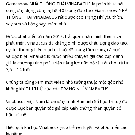
Gameshow NHÀ THÔNG THÁI VINABACUS là phân khúc nội
dung ứng dụng công nghệ 4.0 trong đào tạo. Gameshow NHÀ
THÔNG THÁI VINABACUS rất được các Trạng Nhí yêu thích,
say sưa và hăng say khám phá.
Được phát triển từ năm 2012, trải qua 7 năm hình thành và
phát triển, VinaBacus đã khẳng định được chất lượng đào tạo,
uy tín, thương hiệu mạnh, chuỗi 45 trung tâm trong cả nước;
và đặc biệt, VinaBacus được nhiều chuyên gia cao cấp đánh
giá là chương trình phát triển năng lực não bộ rất tốt cho trẻ từ
3,5 – 14 tuổi.
Chúng ta cùng xem một video nhỏ tường thuật một góc nhỏ
không khí THI THỬ của các TRẠNG NHÍ VINABACUS.
Vinabacus Việt Nam là chương trình Bàn tính Số học Trí tuệ đã
được Cục bản quyền tác giả cấp Giấy chứng nhận quyền sở
hữu trí tuệ.
Hiệu quả khi học Vinabacus giúp trẻ rèn luyện và phát triển các
kỹ năng: