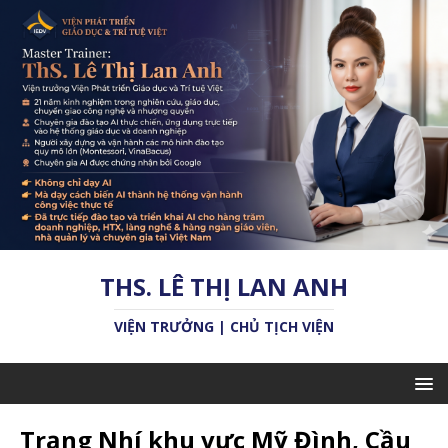
THS. LÊ THỊ LAN ANH
VIỆN TRƯỞNG | CHỦ TỊCH VIỆN
Trạng Nhí khu vực Mỹ Đình, Cầu