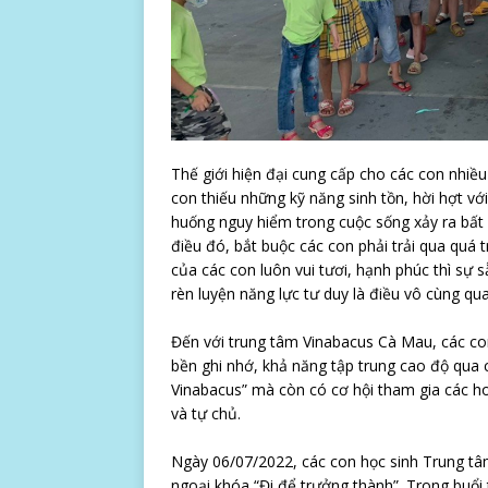
Thế giới hiện đại cung cấp cho các con nhiều 
con thiếu những kỹ năng sinh tồn, hời hợt với
huống nguy hiểm trong cuộc sống xảy ra bất
điều đó, bắt buộc các con phải trải qua quá 
của các con luôn vui tươi, hạnh phúc thì sự s
rèn luyện năng lực tư duy là điều vô cùng qua
Đến với trung tâm Vinabacus Cà Mau, các con
bền ghi nhớ, khả năng tập trung cao độ qua c
Vinabacus” mà còn có cơ hội tham gia các ho
và tự chủ.
Ngày 06/07/2022, các con học sinh Trung t
ngoại khóa “Đi để trưởng thành”. Trong buổi