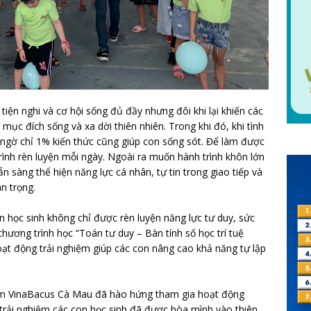
tiện nghi và cơ hội sống đủ đầy nhưng đôi khi lại khiến các
 mục đích sống và xa dời thiên nhiên. Trong khi đó, khi tình
 ngờ chỉ 1% kiến thức cũng giúp con sống sót. Để làm được
trình rèn luyện mỗi ngày. Ngoài ra muốn hành trình khôn lớn
ẵn sàng thể hiện năng lực cá nhân, tự tin trong giao tiếp và
n trọng.
 học sinh không chỉ được rèn luyện năng lực tư duy, sức
hương trình học “Toán tư duy – Bàn tính số học trí tuệ
ạt động trải nghiệm giúp các con nâng cao khả năng tự lập
âm VinaBacus Cà Mau đã hào hứng tham gia hoạt động
 trải nghiệm các con học sinh đã được hòa mình vào thiên