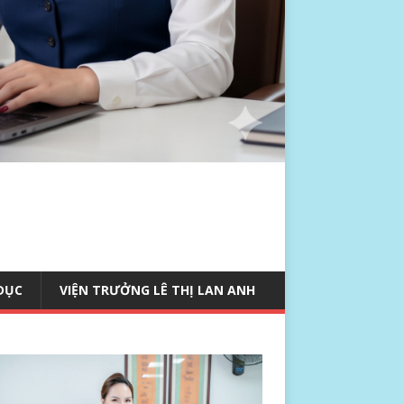
 DỤC
VIỆN TRƯỞNG LÊ THỊ LAN ANH