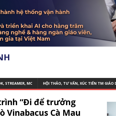
ANH
OK, STREAMER, MC
HỘI THẢO, TƯ VẤN, XÚC TIẾN TM GIÁO
trình “Đi để trưởng
rò Vinabacus Cà Mau