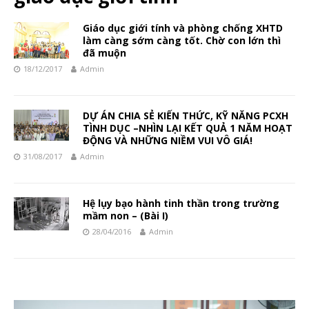
Giáo dục giới tính và phòng chống XHTD
làm càng sớm càng tốt. Chờ con lớn thì
đã muộn
18/12/2017
Admin
DỰ ÁN CHIA SẺ KIẾN THỨC, KỸ NĂNG PCXH
TÌNH DỤC –NHÌN LẠI KẾT QUẢ 1 NĂM HOẠT
ĐỘNG VÀ NHỮNG NIỀM VUI VÔ GIÁ!
31/08/2017
Admin
Hệ lụy bạo hành tinh thần trong trường
mầm non – (Bài I)
28/04/2016
Admin