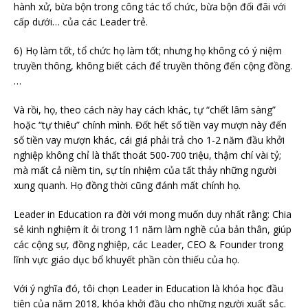
hành xử, bừa bộn trong công tác tổ chức, bừa bộn đối đãi với
cấp dưới… của các Leader trẻ.
6) Họ làm tốt, tổ chức họ làm tốt; nhưng họ không có ý niệm
truyền thông, không biết cách để truyền thông đến cộng đồng.
…
Và rồi, họ, theo cách này hay cách khác, tự “chết lâm sàng”
hoặc “tự thiêu” chính mình. Đốt hết số tiền vay mượn này đến
số tiền vay mượn khác, cái giá phải trả cho 1-2 năm đầu khởi
nghiệp không chỉ là thất thoát 500-700 triệu, thậm chí vài tỷ;
mà mất cả niềm tin, sự tín nhiệm của tất thảy những người
xung quanh. Họ đồng thời cũng đánh mất chính họ.
Leader in Education ra đời với mong muốn duy nhất rằng: Chia
sẻ kinh nghiệm ít ỏi trong 11 năm làm nghề của bản thân, giúp
các cộng sự, đồng nghiệp, các Leader, CEO & Founder trong
lĩnh vực giáo dục bổ khuyết phần còn thiếu của họ.
Với ý nghĩa đó, tôi chọn Leader in Education là khóa học đầu
tiên của năm 2018, khóa khởi đầu cho những người xuất sắc.