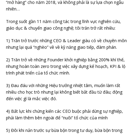
“mở hàng” cho năm 2018, và không phải là sự lựa chọn ngẫu
nhiên…
Trong suốt gần 11 năm công tác trong lĩnh vực nghiên cứu,
giáo dục & chuyển giao công nghệ; tôi trăn trở rất nhiều:
1) Trăn trở trước những CEO & Leader giàu có về chuyên môn
nhưng lại quá “nghèo” về về kỹ năng giao tiếp, đàm phán.
2) Trăn trở về những Founder khởi nghiệp bằng 200% khí thế,
nhưng hoàn toàn zero trong việc xây dựng kế hoạch, KPI & lộ
trình phát triển của tổ chức mình.
3) Đau đáu với những Hiệu trưởng nhiệt tâm, muốn làm rất
nhiều cho học trò nhưng lại không biết bắt đầu từ đâu; động
đến việc gì là mắc việc đó.
4) Bất lực khi chứng kiến các CEO buộc phải dừng sự nghiệp,
phải làm thêm bên ngoài để “nuôi” tổ chức của mình
5) Đôi khi nản trước sự bừa bộn trong tư duy, bừa bộn trong