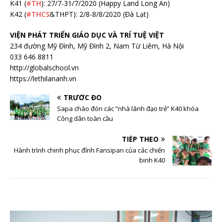
K41 (
#
TH
): 27/7-31/7/2020 (Happy Land Long An)
K42 (
#
THCS
&THPT): 2/8-8/8/2020 (Đà Lạt)
VIỆN PHÁT TRIỂN GIÁO DỤC VÀ TRÍ TUỆ VIỆT
234 đường Mỹ Đình, Mỹ Đình 2, Nam Từ Liêm, Hà Nội
033 646 8811
http://globalschool.vn
https://lethilananh.vn
TRƯỚC ĐÓ
Sapa chào đón các “nhà lãnh đạo trẻ” K40 khóa
Công dân toàn cầu
TIẾP THEO
Hành trình chinh phục đỉnh Fansipan của các chiến
binh K40