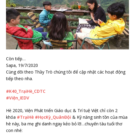
Còn tiếp…
Sapa, 19/7/2020
Cùng dõi theo Thầy Trò chúng tôi để cập nhật các hoạt động
tiếp theo nha.
#
K40_TrạiHè_CDTC
#
Viện_IEDV
Hè 2020, Viện Phát triển Giáo dục & Trí tuệ Việt chỉ còn 2
khóa
#
TrạiHè
#
HọcKỳ_QuânĐội
& Kỹ năng sinh tồn của mùa
hè này, ba mẹ ghi danh ngay kẻo bỏ lỡ…chuyến tàu tuổi thơ
con nhé: