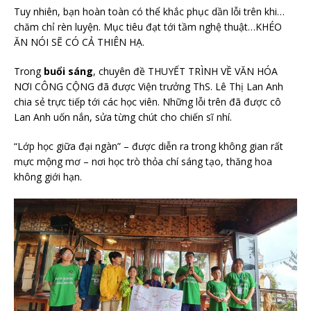
Tuy nhiên, bạn hoàn toàn có thể khắc phục dần lỗi trên khi…
chăm chỉ rèn luyện. Mục tiêu đạt tới tầm nghệ thuật…KHÉO
ĂN NÓI SẼ CÓ CẢ THIÊN HẠ.
Trong
buổi sáng
, chuyên đề THUYẾT TRÌNH VỀ VĂN HÓA
NƠI CÔNG CỘNG đã được Viện trưởng ThS. Lê Thị Lan Anh
chia sẻ trực tiếp tới các học viên. Những lỗi trên đã được cô
Lan Anh uốn nắn, sửa từng chút cho chiến sĩ nhí.
“Lớp học giữa đại ngàn” – được diễn ra trong không gian rất
mực mộng mơ – nơi học trò thỏa chí sáng tạo, thăng hoa
không giới hạn.