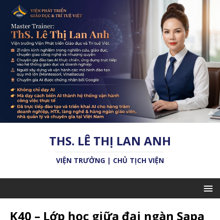
THS. LÊ THỊ LAN ANH
VIỆN TRƯỞNG | CHỦ TỊCH VIỆN
K40 – Lớp học giữa đại ngàn Sapa