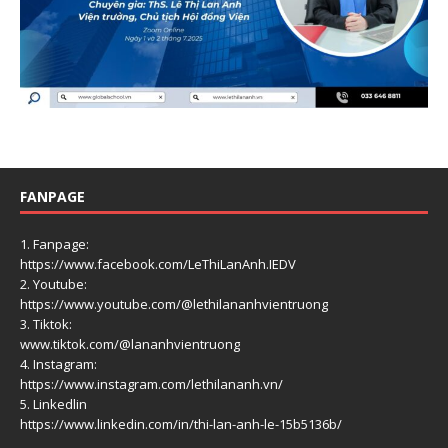
FANPAGE
1. Fanpage:
https://www.facebook.com/LeThiLanAnh.IEDV
2. Youtube:
https://www.youtube.com/@lethilananhvientruong
3. Tiktok:
www.tiktok.com/@lananhvientruong
4. Instagram:
https://www.instagram.com/lethilananh.vn/
5. Linkedlin
https://www.linkedin.com/in/thi-lan-anh-le-15b5136b/