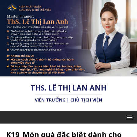
THS. LÊ THỊ LAN ANH
VIỆN TRƯỞNG | CHỦ TỊCH VIỆN
K19_Món quà đặc biệt dành cho