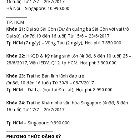
16 tuổi) Từ 17/7 – 20/7/2017
Hà Nội – Singapore: 10.990.000
___________
TP. HCM
Khóa 21:
Đại sứ Sài Gòn (Dự án quảng bá Sài Gòn với vai trò
Đại sứ), (8n7đ,10 đến 16 tuổi) Từ 15/6 – 23/6/2017
Tp HCM (7 ngày) – Vũng Tàu (2 ngày), Học phí: 7.850.000
Khóa 22:
HKQĐ & Kỹ năng sinh tồn (4n3đ, 6 đến 10 tuổi) 25 –
28/6/2017, Viện IEDV, Q12, tp HCM, Học phí: 3.300.000
Khóa 23:
Trại hè Bản lĩnh lãnh đạo trẻ
(9n8đ, 10 đến 16 tuổi) Từ 30/6 – 08/7/2017
Tp HCM – Đà Lạt (học tại Đà Lạt), Học phí: 8.990.000
Khóa 24:
Trại hè Khám phá văn hóa Singapore (4n3đ, 8 đến
16 tuổi) Từ 17/7 – 20/7/2017
Tp HCM – Singapore: 9.990.000
_________________________
PHƯƠNG THỨC ĐĂNG KÝ