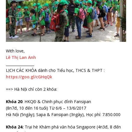
With love,
Lê Thị Lan Anh
________________
LỊCH CÁC KHÓA dành cho Tiểu học, THCS & THPT :
https://goo.gl/cGHqQk
==> Hà Nội chỉ còn 2 khóa:
Khóa 20
: HKQĐ & Chinh phục đỉnh Fansipan
(8n7đ, 10 đến 16 tuổi) Từ 6/6 – 13/6/2017
Hà Nội (5ngày); Sapa & Fansipan (3ngày), Học phí: 7.850.000
Khóa 24:
Trại hè Khám phá văn hóa Singapore (4n3đ, 8 đến