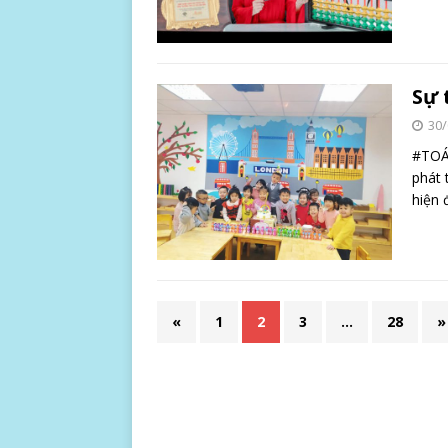
Sự 
30/
#TOÁ
phát 
hiện 
«
1
2
3
…
28
»