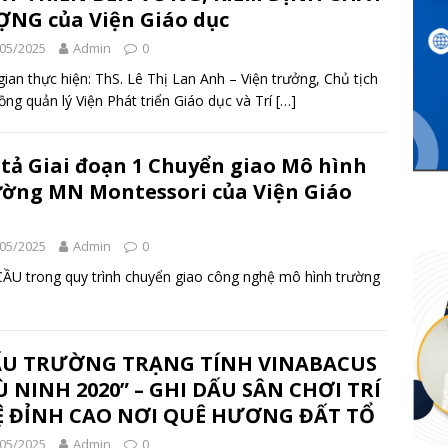
NG của Viện Giáo dục
05/2025
Admin
0
gian thực hiện: ThS. Lê Thị Lan Anh – Viện trưởng, Chủ tịch
ồng quản lý Viện Phát triển Giáo dục và Trí
[…]
tả Giai đoạn 1 Chuyển giao Mô hình
ờng MN Montessori của Viện Giáo
05/2025
Admin
0
 trong quy trình chuyển giao công nghệ mô hình trường
ẤU TRƯỜNG TRẠNG TÍNH VINABACUS
 NINH 2020” – GHI DẤU SÂN CHƠI TRÍ
Ệ ĐỈNH CAO NƠI QUÊ HƯƠNG ĐẤT TỔ
05/2025
Admin
0