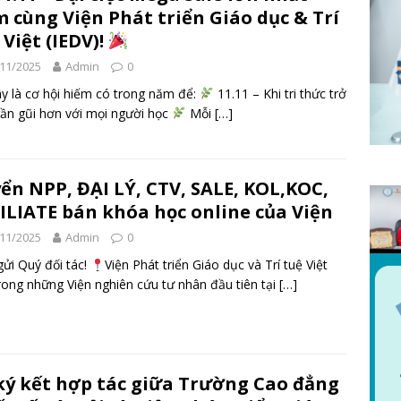
 cùng Viện Phát triển Giáo dục & Trí
 Việt (IEDV)!
11/2025
Admin
0
y là cơ hội hiếm có trong năm để:
11.11 – Khi tri thức trở
ần gũi hơn với mọi người học
Mỗi
[…]
ển NPP, ĐẠI LÝ, CTV, SALE, KOL,KOC,
ILIATE bán khóa học online của Viện
11/2025
Admin
0
gửi Quý đối tác!
Viện Phát triển Giáo dục và Trí tuệ Việt
trong những Viện nghiên cứu tư nhân đầu tiên tại
[…]
ký kết hợp tác giữa Trường Cao đẳng