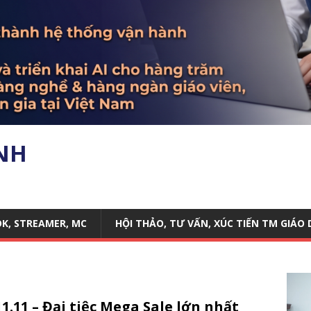
ANH
OK, STREAMER, MC
HỘI THẢO, TƯ VẤN, XÚC TIẾN TM GIÁO
1.11 – Đại tiệc Mega Sale lớn nhất