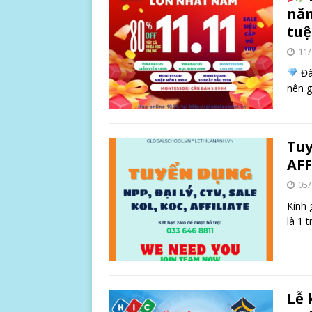
năm
tuệ
11/
Đâ
nên g
Tuy
AFF
05/
Kính 
là 1 
Lễ 