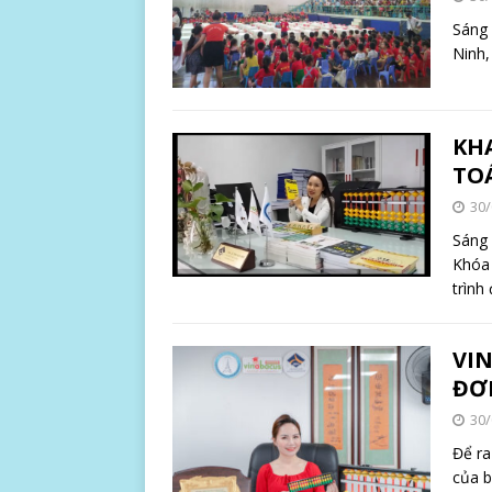
Sáng 
Ninh,
KH
TO
30/
Sáng 
Khóa 
trình
VI
ĐƠ
30/
Để ra
của b