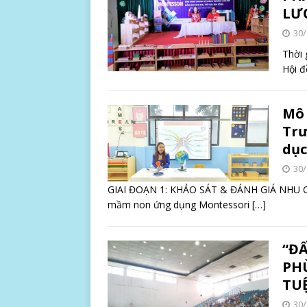
LƯỢ
30/
Thời 
Hội đ
Mô 
Trư
dục
30/
GIAI ĐOẠN 1: KHẢO SÁT & ĐÁNH GIÁ NHU CẦU
mầm non ứng dụng Montessori
[…]
“Đ
PHÙ
TU
30/