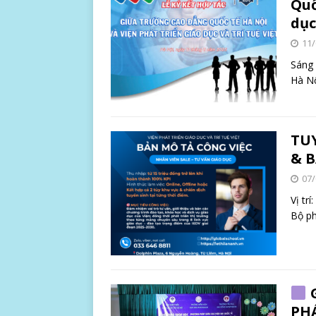
Quố
dục
11/
Sáng 
Hà Nộ
TU
& 
07/
Vị tr
Bộ ph
G
PHÁ