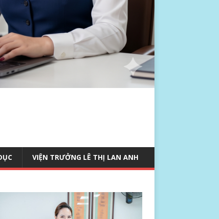
 DỤC
VIỆN TRƯỞNG LÊ THỊ LAN ANH