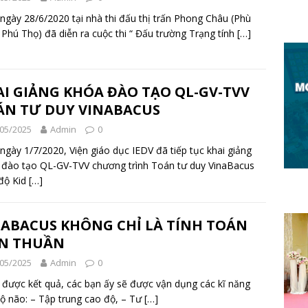
ngày 28/6/2020 tại nhà thi đấu thị trấn Phong Châu (Phù
 Phú Thọ) đã diễn ra cuộc thi “ Đấu trường Trạng tính
[…]
AI GIẢNG KHÓA ĐÀO TẠO QL-GV-TVV
ÁN TƯ DUY VINABACUS
05/2025
Admin
0
ngày 1/7/2020, Viện giáo dục IEDV đã tiếp tục khai giảng
đào tạo QL-GV-TVV chương trình Toán tư duy VinaBacus
 độ Kid
[…]
NABACUS KHÔNG CHỈ LÀ TÍNH TOÁN
N THUẦN
05/2025
Admin
0
 được kết quả, các bạn ấy sẽ được vận dụng các kĩ năng
ộ não: – Tập trung cao độ, – Tư
[…]