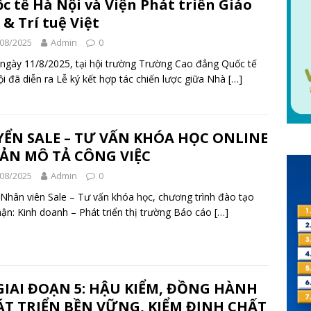
c tế Hà Nội và Viện Phát triển Giáo
 & Trí tuệ Việt
08/2025
Admin
0
ngày 11/8/2025, tại hội trường Trường Cao đẳng Quốc tế
i đã diễn ra Lễ ký kết hợp tác chiến lược giữa Nhà
[…]
YỂN SALE – TƯ VẤN KHÓA HỌC ONLINE
BẢN MÔ TẢ CÔNG VIỆC
08/2025
Admin
0
í: Nhân viên Sale – Tư vấn khóa học, chương trình đào tạo
ận: Kinh doanh – Phát triển thị trường Báo cáo
[…]
IAI ĐOẠN 5: HẬU KIỂM, ĐỒNG HÀNH
T TRIỂN BỀN VỮNG, KIỂM ĐỊNH CHẤT