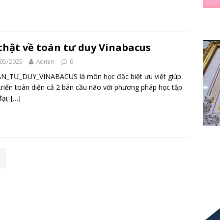
thật về toán tư duy Vinabacus
05/2025
Admin
0
N_TƯ_DUY_VINABACUS là môn học đặc biệt ưu việt giúp
triển toàn diện cả 2 bán cầu não với phương pháp học tập
đại;
[…]