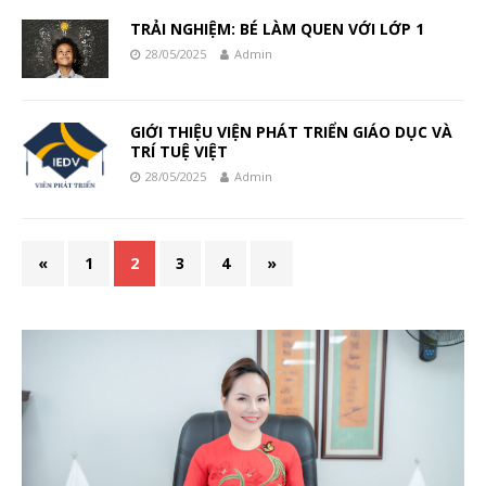
TRẢI NGHIỆM: BÉ LÀM QUEN VỚI LỚP 1
28/05/2025
Admin
GIỚI THIỆU VIỆN PHÁT TRIỂN GIÁO DỤC VÀ
TRÍ TUỆ VIỆT
28/05/2025
Admin
«
1
2
3
4
»