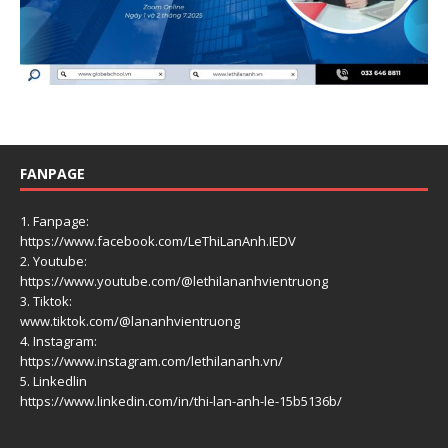
FANPAGE
1. Fanpage:
https://www.facebook.com/LeThiLanAnh.IEDV
2. Youtube:
https://www.youtube.com/@lethilananhvientruong
3. Tiktok:
www.tiktok.com/@lananhvientruong
4. Instagram:
https://www.instagram.com/lethilananh.vn/
5. Linkedlin
https://www.linkedin.com/in/thi-lan-anh-le-15b5136b/